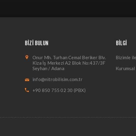
BIZI BULUN
BILGI
Onur Mh. Turhan Cemal Beriker Blv.
Bizimle il
Kiza İş Merkezi A2 Blok No:437/3F
Seyhan / Adana
Kurumsal
info@nitrobilisim.com.tr
+90 850 755 02 30 (PBX)